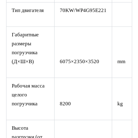
Тип двигателя
70KW/WP4G95E221
Габаритные
размеры
погрузчика
(Д×Ш×В)
6075×2350×3520
mm
Рабочая масса
целого
погрузчика
8200
kg
Высота
разгрузки (от